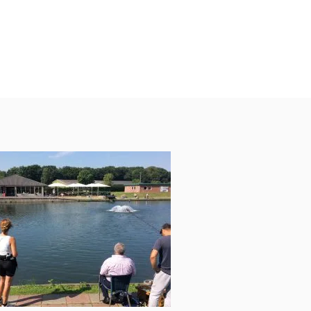
0487 532 806
info@deforel.nl